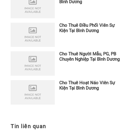
trình
Bình Dương
ra
sao?
14.
Cho Thuê Điều Phối Viên Sự
Thôn
Kiện Tại Bình Dương
tin
nên
chuẩ
Cho Thuê Người Mẫu, PG, PB
bị
Chuyên Nghiệp Tại Bình Dương
trướ
khi
nhận
Cho Thuê Hoạt Náo Viên Sự
tư
Kiện Tại Bình Dương
vấn
Gala
Dinn
15.
Liên
Tin liên quan
hệ