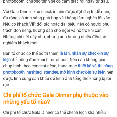
photobooth, chương trình sẽ có cảm giác rối ngay từ đầu.
Với Gala Dinner, khu check-in nên được đặt ở vị trí dễ nhìn,
đủ rộng, có ánh sáng phù hợp và không làm nghẽn lối vào.
Nếu có khách VIP, đối tác hoặc đại biểu, nên có người phụ
trách đón riêng, hướng dẫn chỗ ngồi và hỗ trợ khi cần.
Những chi tiết này nhỏ, nhưng ảnh hưởng nhiều đến trải
nghiệm khách mời.
Ban tổ chức có thể bố trí thêm
lễ tân, nhân sự check-in sự
kiện
để luồng đón khách mượt hơn. Nếu cần không gian
chụp hình theo concept riêng, hạng mục
thiết kế và thi công
photobooth, hashtag, standee, mô hình check-in sự kiện
nên
được tính cùng sân khấu để hình ảnh tổng thể không bị rời
rạc.
Chi phí tổ chức Gala Dinner phụ thuộc vào
những yếu tố nào?
Chi phí tổ chức Gala Dinner có thể chênh lệch khá nhiều