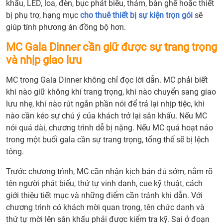
khấu, LED, loa, đèn, bục phát biểu, thảm, bàn ghế hoặc thiết
bị phụ trợ, hạng mục
cho thuê thiết bị sự kiện trọn gói
sẽ
giúp tính phương án đồng bộ hơn.
MC Gala Dinner cần giữ được sự trang trọng
và nhịp giao lưu
MC trong Gala Dinner không chỉ đọc lời dẫn. MC phải biết
khi nào giữ không khí trang trọng, khi nào chuyển sang giao
lưu nhẹ, khi nào rút ngắn phần nói để trả lại nhịp tiệc, khi
nào cần kéo sự chú ý của khách trở lại sân khấu. Nếu MC
nói quá dài, chương trình dễ bị nặng. Nếu MC quá hoạt náo
trong một buổi gala cần sự trang trọng, tổng thể sẽ bị lệch
tông.
Trước chương trình, MC cần nhận kịch bản đủ sớm, nắm rõ
tên người phát biểu, thứ tự vinh danh, cue kỹ thuật, cách
giới thiệu tiết mục và những điểm cần tránh khi dẫn. Với
chương trình có khách mời quan trọng, tên chức danh và
thứ tự mời lên sân khấu phải được kiểm tra kỹ. Sai ở đoạn