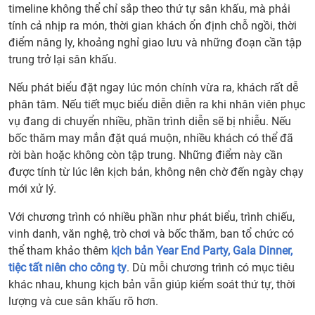
timeline không thể chỉ sắp theo thứ tự sân khấu, mà phải
tính cả nhịp ra món, thời gian khách ổn định chỗ ngồi, thời
điểm nâng ly, khoảng nghỉ giao lưu và những đoạn cần tập
trung trở lại sân khấu.
Nếu phát biểu đặt ngay lúc món chính vừa ra, khách rất dễ
phân tâm. Nếu tiết mục biểu diễn diễn ra khi nhân viên phục
vụ đang di chuyển nhiều, phần trình diễn sẽ bị nhiễu. Nếu
bốc thăm may mắn đặt quá muộn, nhiều khách có thể đã
rời bàn hoặc không còn tập trung. Những điểm này cần
được tính từ lúc lên kịch bản, không nên chờ đến ngày chạy
mới xử lý.
Với chương trình có nhiều phần như phát biểu, trình chiếu,
vinh danh, văn nghệ, trò chơi và bốc thăm, ban tổ chức có
thể tham khảo thêm
kịch bản Year End Party, Gala Dinner,
tiệc tất niên cho công ty
. Dù mỗi chương trình có mục tiêu
khác nhau, khung kịch bản vẫn giúp kiểm soát thứ tự, thời
lượng và cue sân khấu rõ hơn.