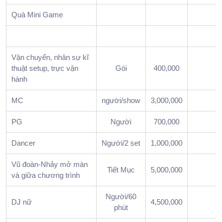
Gala
Quà Mini Game
Dinn
3.
Muố
Gala
Vận chuyển, nhân sự kĩ
Dinn
thuật setup, trực vận
Gói
400,000
chạy
hành
mượt
cần
MC
người/show
3,000,000
bắt
PG
Người
700,000
đầu
từ
Dancer
Người/2 set
1,000,000
mục
tiêu
Vũ đoàn-Nhảy mở màn
Tiết Mục
5,000,000
chươ
và giữa chương trình
trình
4.
Người/60
DJ nữ
4,500,000
Các
phút
hạng