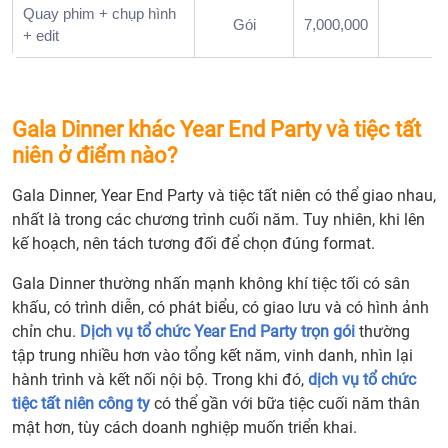
Quay phim + chụp hình
mục
Gói
7,000,000
+ edit
chín
trong
một
chươ
Gala Dinner khác Year End Party và tiệc tất
trình
niên ở điểm nào?
Gala
Dinn
Gala Dinner, Year End Party và tiệc tất niên có thể giao nhau,
5.
nhất là trong các chương trình cuối năm. Tuy nhiên, khi lên
Nhịp
kế hoạch, nên tách tương đối để chọn đúng format.
tiệc
và
Gala Dinner thường nhấn mạnh không khí tiệc tối có sân
nhịp
khấu, có trình diễn, có phát biểu, có giao lưu và có hình ảnh
sân
chỉn chu.
Dịch vụ tổ chức Year End Party trọn gói
thường
khấu
tập trung nhiều hơn vào tổng kết năm, vinh danh, nhìn lại
phải
hành trình và kết nối nội bộ. Trong khi đó,
dịch vụ tổ chức
được
tiệc tất niên công ty
có thể gần với bữa tiệc cuối năm thân
tính
mật hơn, tùy cách doanh nghiệp muốn triển khai.