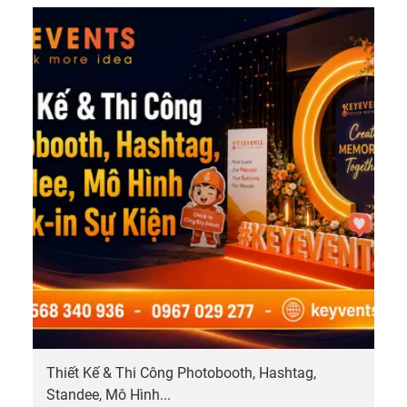
Key
Even
để tư
vấn
tổ
chức
Gala
Dinn
Thiết Kế & Thi Công Photobooth, Hashtag,
Standee, Mô Hình...