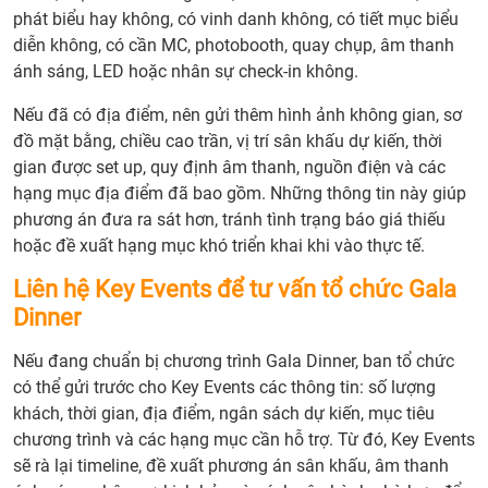
gian
phát biểu hay không, có vinh danh không, có tiết mục biểu
và
diễn không, có cần MC, photobooth, quay chụp, âm thanh
tính
ánh sáng, LED hoặc nhân sự check-in không.
chất
Nếu đã có địa điểm, nên gửi thêm hình ảnh không gian, sơ
khác
đồ mặt bằng, chiều cao trần, vị trí sân khấu dự kiến, thời
mời
gian được set up, quy định âm thanh, nguồn điện và các
9.
hạng mục địa điểm đã bao gồm. Những thông tin này giúp
Khu
phương án đưa ra sát hơn, tránh tình trạng báo giá thiếu
vực
hoặc đề xuất hạng mục khó triển khai khi vào thực tế.
chec
in và
Liên hệ Key Events để tư vấn tổ chức Gala
phot
Dinner
tạo
ấn
Nếu đang chuẩn bị chương trình Gala Dinner, ban tổ chức
tượn
có thể gửi trước cho Key Events các thông tin: số lượng
đầu
khách, thời gian, địa điểm, ngân sách dự kiến, mục tiêu
tiên
chương trình và các hạng mục cần hỗ trợ. Từ đó, Key Events
cho
sẽ rà lại timeline, đề xuất phương án sân khấu, âm thanh