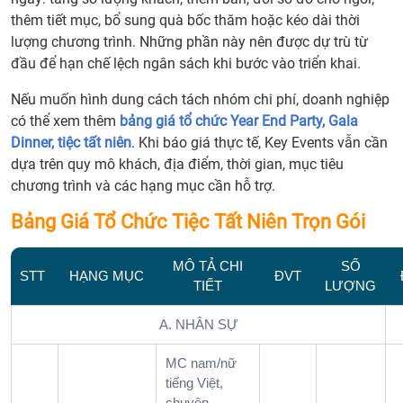
thêm tiết mục, bổ sung quà bốc thăm hoặc kéo dài thời
lượng chương trình. Những phần này nên được dự trù từ
đầu để hạn chế lệch ngân sách khi bước vào triển khai.
Nếu muốn hình dung cách tách nhóm chi phí, doanh nghiệp
có thể xem thêm
bảng giá tổ chức Year End Party, Gala
Dinner, tiệc tất niên
. Khi báo giá thực tế, Key Events vẫn cần
dựa trên quy mô khách, địa điểm, thời gian, mục tiêu
chương trình và các hạng mục cần hỗ trợ.
Bảng Giá Tổ Chức Tiệc Tất Niên Trọn Gói
MÔ TẢ CHI
SỐ
STT
HẠNG MỤC
ĐVT
TIẾT
LƯỢNG
A. NHÂN SỰ
MC nam/nữ
tiếng Việt,
chuyên