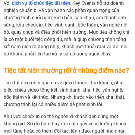
Với
dịch vụ tổ chức tiệc tất niên
, Key Events hỗ trợ doanh
nghiệp chuẩn bị và vận hành các phần quan trọng của
chương trình cuối năm: kịch bản, sân khấu, âm thanh ánh
sáng, khu check-in, tiệc, vinh danh, bốc thăm, văn nghệ nội
bộ, quay chụp và điều phối hiện trường. Mục tiêu không chỉ
là có một buổi tiệc đông đủ, mà là giúp chương trình tổng
kết năm diễn ra đúng nhịp, khách mời thoải mái và đội nội
bộ không phải liên tục xử lý sự cố trong ngày chạy.
Tiệc tất niên thường rối ở những điểm nào?
Tiệc tất niên nhìn qua có vẻ quen thuộc: đón khách, phát
biểu, chiếu video tổng kết, vinh danh, khai tiệc, văn nghệ,
bốc thăm và kết thúc. Nhưng khi bước vào triển khai thật,
chương trình lại có nhiều điểm dễ phát sinh lỗi.
Khu vực check-in có thể nghẽn vì khách đến cùng một
khung giờ. Sơ đồ bàn thay đổi sát ngày vì số lượng khách
mời tăng hoặc có thêm đối tác, lãnh đạo, người nhà nhân