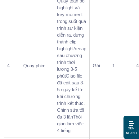
Quay toàn bộ
highlight và
key moment
trong suốt quá
trình sự kiện
diễn ra, dựng
thành clip
highlight/recap
sau chương
trình thời
4
Quay phim
Gói
1
4
lượng 3-5
phútGiao file
đã edit sau 3-
5 ngày kể từ
khi chương
trình kết thúc.
Chỉnh sửa tối
đa 3 lầnThời
gian làm việc
1.
XEM
4 tiếng
Tiệc
NHANH