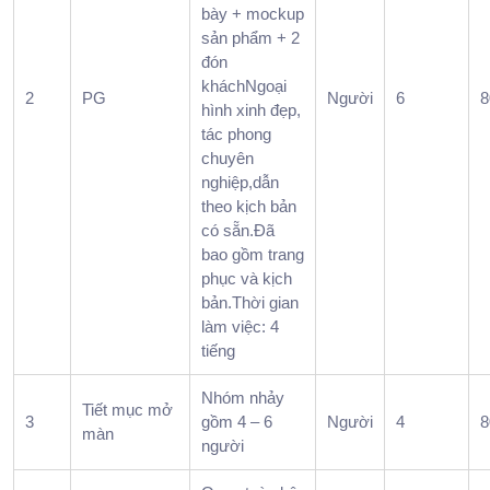
bày + mockup
sản phẩm + 2
đón
kháchNgoại
2
PG
Người
6
8
hình xinh đẹp,
tác phong
chuyên
nghiệp,dẫn
theo kịch bản
có sẵn.Đã
bao gồm trang
phục và kịch
bản.Thời gian
làm việc: 4
tiếng
Nhóm nhảy
Tiết mục mở
3
gồm 4 – 6
Người
4
8
màn
người