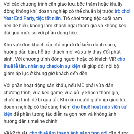
Với các chương trình cần giao lưu, bốc thăm hoặc khuấy
động không khí, doanh nghiệp có thể chuẩn bị trước
trò chơi
Year End Party, tiệc tất niên
. Trò chơi trong tiệc cuối năm
nên dễ hiểu, không làm khách ngại tham gia và không kéo
dài quá mức so với phần dùng tiệc.
Khu vực đón khách cần đủ người để kiểm danh sách,
hướng dẫn bàn, hỗ trợ khách mời và xử lý thay đổi phát
sinh. Với chương trình đông người hoặc có khách VIP,
cho
thuê lễ tân, nhân sự check-in sự kiện
sẽ giúp đội nội bộ
giảm áp lực ở khung giờ khách đến dồn.
Với phần hoạt động sân khấu, nếu MC phải vừa dẫn
chương trình, vừa kéo game, vừa xử lý khách tham gia,
chương trình dễ bị quá tải. Khi cần người giữ nhịp giao lưu,
doanh nghiệp có thể dùng thêm
cho thuê hoạt náo viên sự
kiện
để phần tương tác diễn ra gọn hơn và không ảnh
hưởng đến timeline chính.
Về kỹ thuật,
cho thuê âm thanh ánh sáng trọn gói
cần được