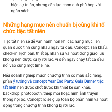
tổ
hiện sự tri ân, nhưng cần lựa chọn quà phù hợp với
chức
ngân sách.
tiệc
tất
Những hạng mục nên chuẩn bị cùng khi tổ
niên
chức tiệc tất niên
cần
nhữn
Tiệc tất niên sẽ dễ vận hành hơn khi các hạng mục liên
thôn
quan được tính cùng nhau ngay từ đầu. Concept, sân khấu,
tin
check-in, kịch bản, thiết bị, nhân sự và hoạt động giao lưu
gì?
không nên được xử lý rời rạc, vì đến ngày chạy tất cả đều
nối vào cùng một timeline.
Nếu doanh nghiệp muốn chương trình có màu sắc riêng,
phần
ý tưởng và concept Year End Party, Gala Dinner, tiệc
tất niên
nên được chốt trước khi thiết kế sân khấu,
backdrop, photobooth, thiệp mời hoặc hình ảnh truyền
thông nội bộ. Concept rõ sẽ giúp toàn bộ phần nhìn và hoạt
động trong chương trình không bị rời rạc.