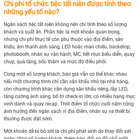
Chi phí tổ chức tiệc tất niên được tính theo
những yếu tố nào?
Ngân sách tiệc tất niên không nên chỉ tính theo số lượng
khách và suất ăn. Phần tiệc là một khoản quan trọng,
nhưng chi phí thực tế còn phụ thuộc vào địa điểm, sân
khấu, âm thanh ánh sáng, LED hoặc màn chiếu, backdrop,
photobooth, nhân sự vận hành, MC, tiết mục biểu diễn, quay
chụp, quà tặng, bốc thăm và mức độ điều phối.
Cùng một số lượng khách, báo giá vẫn có thể khác nhau
nếu một chương trình chỉ cần sân khấu nhỏ tại nhà hàng,
còn chương trình khác cần dựng sân khấu riêng, lắp LED,
tăng cường ánh sáng, bố trí check-in lớn, có nhiều hạng mục
vinh danh và quay recap. Thời điểm tổ chức cuối năm cũng
ảnh hưởng đến ngân sách vì địa điểm, nhân sự và thiết bị
thường được đặt sớm.
Một khoản dễ bị bỏ sót là chi phí phát sinh do thay đổi sát
ngày: tăng số lượng khách, thêm bàn, đổi sơ đồ chỗ ngồi,