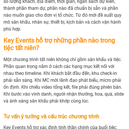
số lượng khách, địa điểm, thời gian, ngân sách dự kiến,
thành phần tham dự, phần nào đã chuẩn bị sẵn và phần
nào muốn giao cho đơn vị tổ chức. Từ đó mới đề xuất quy
mô sân khấu, nhân sự, thiết bị, kịch bản và cách vận hành
phù hợp.
Key Events hỗ trợ những phần nào trong
tiệc tất niên?
Một chương trình tất niên không chỉ gồm sân khấu và tiệc.
Phần quan trọng nằm ở cách các hạng mục kết nối với
nhau theo timeline. Khi khách bắt đầu đến, khu check-in
phải sẵn sàng. Khi MC mời lãnh đạo phát biểu, micro phải
ổn định. Khi chiếu video tổng kết, file phải đúng phiên bản.
Khi bước vào vinh danh, người nhận thưởng, hoa, quà, slide
và ánh sáng sân khấu phải khớp cùng lúc.
Tư vấn ý tưởng và cấu trúc chương trình
Key Events hỗ trợ xác định tinh thần chính của buổi tiệc: