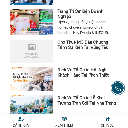
Trang Trí Sự Kiện Doanh
Nghiệp
Dịch vụ trang trí sự kiện doanh
nghiệp chuyên nghiệp, chuẩn
branding. Key Events & INTOUR
EVENT đồng hành từ ý tưởng đến thi
Cho Thuê MC Dẫn Chương
công trọn gói.
Trình Sự Kiện Tại Vũng Tàu
Dịch Vụ Tổ Chức Hội Nghị
Khách Hàng Tại Phan Thiết
Dịch Vụ Tổ Chức Lễ Khai
Trương Trọn Gói Tại Nha Trang
Dịch Vụ Tổ Chức Sự Kiện
ĐÁNH GIÁ
XEM THÊM
CHIA SẺ