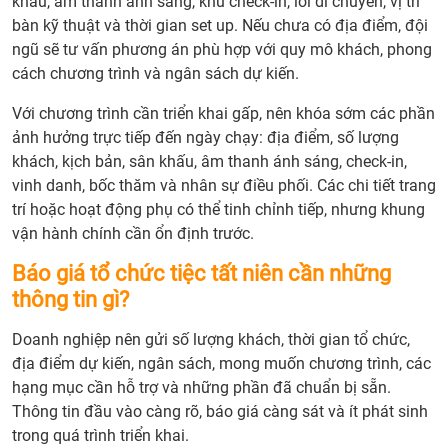
khấu, âm thanh ánh sáng, khu check-in, lối di chuyển, vị trí
bàn kỹ thuật và thời gian set up. Nếu chưa có địa điểm, đội
ngũ sẽ tư vấn phương án phù hợp với quy mô khách, phong
cách chương trình và ngân sách dự kiến.
Với chương trình cần triển khai gấp, nên khóa sớm các phần
ảnh hưởng trực tiếp đến ngày chạy: địa điểm, số lượng
khách, kịch bản, sân khấu, âm thanh ánh sáng, check-in,
vinh danh, bốc thăm và nhân sự điều phối. Các chi tiết trang
trí hoặc hoạt động phụ có thể tinh chỉnh tiếp, nhưng khung
vận hành chính cần ổn định trước.
Báo giá tổ chức tiệc tất niên cần những
thông tin gì?
Doanh nghiệp nên gửi số lượng khách, thời gian tổ chức,
địa điểm dự kiến, ngân sách, mong muốn chương trình, các
hạng mục cần hỗ trợ và những phần đã chuẩn bị sẵn.
Thông tin đầu vào càng rõ, báo giá càng sát và ít phát sinh
trong quá trình triển khai.