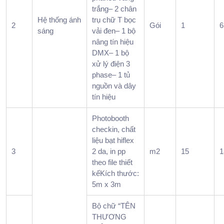
tất
trắng– 2 chân
Hệ thống ánh
trụ chữ T bọc
niên
2
Gói
1
6
sáng
vải đen– 1 bộ
cần
nâng tín hiệu
giữ
DMX– 1 bộ
được
xử lý điện 3
nhịp
phase– 1 tủ
tổng
nguồn và dây
kết,
tín hiệu
tri ân
và
Photobooth
dùng
checkin, chất
tiệc
liệu bạt hiflex
3
2 da, in pp
m2
15
1
5.
theo file thiết
Chi
kếKích thước:
phí
5m x 3m
tổ
chức
Bộ chữ “TÊN
tiệc
THƯƠNG