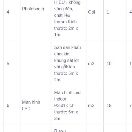
tất
HIỆU”, không
niên
Photobooth
sáng đèn,
4
Gói
1
4
được
chất liệu
tính
formexKích
thước: 2m x
theo
1m
nhữn
yếu
Sàn sân khấu
tố
checkin,
nào?
khung sắt lót
5
m2
10
6.
1
vát gỗKích
Bảng
thước: 5m x
Giá
2m
Tổ
Chức
Màn hình Led
Indoor
Tiệc
Màn hình
6
P3.91Kích
m2
18
7
Tất
LED
thước: 6m x
Niên
3m
Trọn
Gói
Rượu