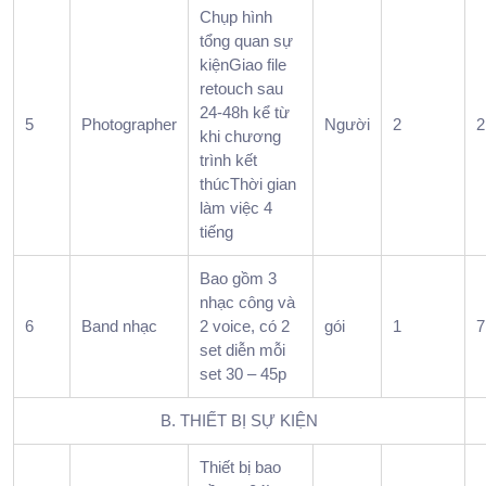
tất
Chụp hình
niên
tổng quan sự
thườ
kiệnGiao file
rối ở
retouch sau
nhữn
24-48h kể từ
5
Photographer
Người
2
2
điểm
khi chương
nào?
trình kết
2.
thúcThời gian
làm việc 4
Dịch
tiếng
vụ tổ
chức
Bao gồm 3
tiệc
nhạc công và
tất
6
Band nhạc
2 voice, có 2
gói
1
7
niên
set diễn mỗi
nên
set 30 – 45p
bắt
đầu
B. THIẾT BỊ SỰ KIỆN
từ
Thiết bị bao
mục