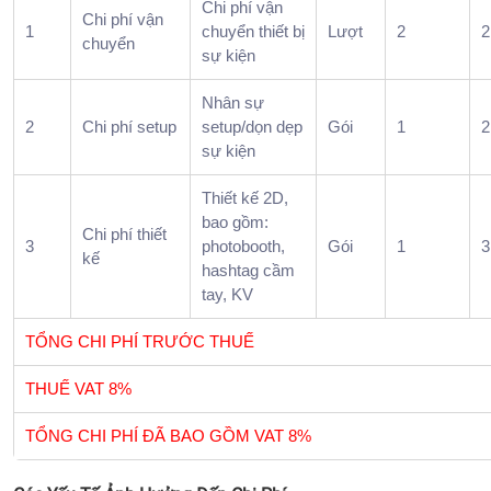
Chi phí vận
End
Chi phí vận
1
chuyển thiết bị
Lượt
2
2
chuyển
Party
sự kiện
và
Gala
Nhân sự
Dinn
2
Chi phí setup
setup/dọn dẹp
Gói
1
2
nên
sự kiện
phân
Thiết kế 2D,
biệt
bao gồm:
thế
Chi phí thiết
3
photobooth,
Gói
1
3
nào?
kế
hashtag cầm
9.
tay, KV
Nhữ
lỗi
TỔNG CHI PHÍ TRƯỚC THUẾ
dễ
làm
THUẾ VAT 8%
tiệc
TỔNG CHI PHÍ ĐÃ BAO GỒM VAT 8%
tất
niên