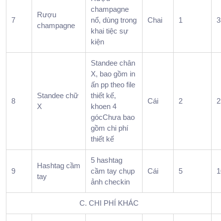
7.
champagne
Rượu
Nhữ
7
nổ, dùng trong
Chai
1
3
champagne
hạng
khai tiệc sự
mục
kiện
nên
Standee chân
chuẩ
X, bao gồm in
bị
ấn pp theo file
cùng
Standee chữ
thiết kế,
khi
8
Cái
2
2
X
khoen 4
tổ
gócChưa bao
chức
gồm chi phí
tiệc
thiết kế
tất
niên
5 hashtag
Hashtag cầm
8.
9
cầm tay chụp
Cái
5
1
tay
Tiệc
ảnh checkin
tất
C. CHI PHÍ KHÁC
niên,
Year