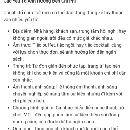
bị
Các Yếu Tố Ảnh Hưởng Đến Chi Phí
lệch
Chi phí tổ chức tất niên có thể dao động đáng kể tùy thuộc
nhịp
vào nhiều yếu tố:
10.
Key
Địa điểm: Nhà hàng, khách sạn, trung tâm hội nghị, hay
Even
không gian ngoài trời đều có mức giá khác nhau.
cần
Ẩm thực: Tiệc buffet, tiệc ngồi, hay tiệc cocktail, cùng
thôn
với lựa chọn thực đơn, sẽ ảnh hưởng lớn đến ngân
tin gì
sách.
để tư
Trang trí: Từ đơn giản đến phức tạp, trang trí tạo nên
vấn
không khí cho sự kiện và cũng là một khoản chi phí cần
tiệc
cân nhắc.
tất
Âm thanh, ánh sáng: Hệ thống âm thanh, ánh sáng
niên
chuyên nghiệp sẽ nâng tầm sự kiện nhưng đi kèm với
sát
chi phí cao hơn.
hơn?
Chương trình giải trí: Ca nhạc, biểu diễn nghệ thuật, trò
11.
chơi, MC… đều góp phần làm sự kiện thêm sôi động
Báo
nhưng cũng cần được dự trù ngân sách.
giá
Quà tặng: Tặng quà cho khách mời là một cách thể