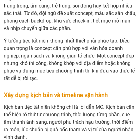
trang trọng, ấm cúng, trẻ trung, sôi động hay kết hợp nhiều
sắc thái. Từ đó, đội ngũ đề xuất concept, màu sắc sân khấu,
phong cách backdrop, khu vực check-in, tiết mục mở màn
và nhịp chuyển giữa các phần.
Ý tưởng tiệc tất niên không nhất thiết phải phức tạp. Điều
quan trọng là concept cần phù hợp với văn hóa doanh
nghiệp, ngân sách và không gian tổ chức. Một concept đẹp
nhưng khó thi công, không khớp với địa điểm hoặc không
phục vụ đúng mục tiêu chương trình thì khi đưa vào thực tế
rất dễ bị rời rạc.
Xây dựng kịch bản và timeline vận hành
Kịch bản tiệc tất niên không chỉ là lời dẫn MC. Kịch bản cần
thể hiện rõ thứ tự chương trình, thời lượng từng phần, cue
âm thanh ánh sáng, người phụ trách hậu trường, thời điểm
ra món, lúc chuẩn bị quà bốc thăm và vị trí của người nhận
vinh danh.