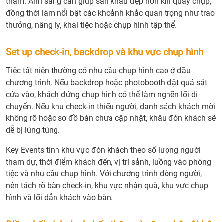
thăm. Ánh sáng cần giúp sân khấu đẹp hơn khi quay chụp,
đồng thời làm nổi bật các khoảnh khắc quan trọng như trao
thưởng, nâng ly, khai tiệc hoặc chụp hình tập thể.
Set up check-in, backdrop và khu vực chụp hình
Tiệc tất niên thường có nhu cầu chụp hình cao ở đầu
chương trình. Nếu backdrop hoặc photobooth đặt quá sát
cửa vào, khách đứng chụp hình có thể làm nghẽn lối di
chuyển. Nếu khu check-in thiếu người, danh sách khách mời
không rõ hoặc sơ đồ bàn chưa cập nhật, khâu đón khách sẽ
dễ bị lúng túng.
Key Events tính khu vực đón khách theo số lượng người
tham dự, thời điểm khách đến, vị trí sảnh, luồng vào phòng
tiệc và nhu cầu chụp hình. Với chương trình đông người,
nên tách rõ bàn check-in, khu vực nhận quà, khu vực chụp
hình và lối dẫn khách vào bàn.