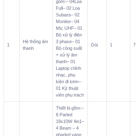
gồm:– 04Loa
tiêu
Full– 02 Loa
chươ
Subass– 02
trình
Monitor– 04
3.
Mic UHF– 01
Key
Bộ xử lý điện
Even
Hệ thống âm
3 phase– 01
1
Gói
1
7
hỗ
thanh
Bộ công suất
trợ
+ xử lý âm
nhữn
thanh– 01
phần
Laptop chỉnh
nhạc, phụ
nào
kiện đi kèm–
trong
01 Kỹ thuật
tiệc
viên phụ trách
tất
niên?
Thiết bị gồm:–
4.
8 Parled
Kịch
18x10W 4in1–
bản
4 Beam – 4
tiệc
pharled vàng