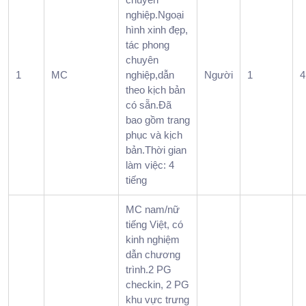
nghiệp.Ngoại
hình xinh đẹp,
tác phong
chuyên
1
MC
nghiệp,dẫn
Người
1
4
theo kịch bản
có sẵn.Đã
bao gồm trang
phục và kịch
bản.Thời gian
làm việc: 4
tiếng
MC nam/nữ
tiếng Việt, có
kinh nghiệm
dẫn chương
trình.2 PG
checkin, 2 PG
khu vực trưng