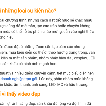
những loại sự kiện nào?
ại chương trình, nhưng cách đặt tiết mục sẽ khác nhau
g được dùng để mở màn, tạo cao trào hoặc chuyển không
hóm múa có thể hỗ trợ phần chào mừng, dẫn vào nghi thức
ơng hiệu.
 nên được đặt ở những đoạn cần tạo cảm xúc nhưng
iệm, múa biểu diễn có thể đi theo hướng trang trọng, văn
ự kiện ra mắt sản phẩm, nhóm nhảy hiện đại, cosplay, LED
p sân khấu có hình ảnh mạnh hơn.
thuật và nhiều điểm chuyển cảnh, tiết mục biểu diễn nên
 doanh nghiệp trọn gói
. Lúc này, phần nhóm múa không
ân khấu, âm thanh, ánh sáng, LED, MC và hậu trường.
 vì thấy video đẹp
n lợi, ánh sáng đẹp, sân khấu đủ rộng và đội hình đã