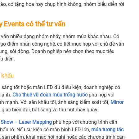
ào, có tặng hoa hay chụp hình không, nhóm biểu diễn rời
 Events có thể tư vấn
 tư vấn nhiều dạng nhóm nhảy, nhóm múa khác nhau. Có
tạo điểm nhấn công nghệ, có tiết mục hợp với chủ đề văn
trung, sôi động. Doanh nghiệp nên chọn theo mục tiêu
u diễn.
 khấu
h sáng tốt hoặc màn LED đủ điều kiện, doanh nghiệp có
 mạnh.
Cho thuê vũ đoàn múa trống nước
phù hợp với
 mạnh. Với sân khấu tối, ánh sáng kiểm soát tốt,
Mirror
 giác hiện đại, bắt sáng và thu hút máy quay.
r Show – Laser Mapping
phù hợp với chương trình cần
hấu rõ. Nếu sự kiện có màn hình LED lớn,
múa tương tác
t sản phẩm, khai mạc hội nghị hoặc các chương trình cần