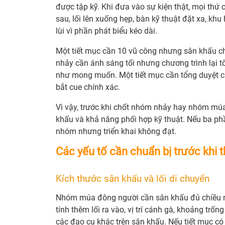
được tập kỹ. Khi đưa vào sự kiện thật, mọi thứ 
sau, lối lên xuống hẹp, bàn kỹ thuật đặt xa, kh
lùi vì phần phát biểu kéo dài.
Một tiết mục cần 10 vũ công nhưng sân khấu chỉ
nhảy cần ánh sáng tối nhưng chương trình lại 
như mong muốn. Một tiết mục cần tổng duyệt cùn
bắt cue chính xác.
Vì vậy, trước khi chốt nhóm nhảy hay nhóm múa,
khấu và khả năng phối hợp kỹ thuật. Nếu ba ph
nhóm nhưng triển khai không đạt.
Các yếu tố cần chuẩn bị trước kh
Kích thước sân khấu và lối di chuyển
Nhóm múa đông người cần sân khấu đủ chiều ng
tính thêm lối ra vào, vị trí cánh gà, khoảng trốn
các đạo cụ khác trên sân khấu. Nếu tiết mục c