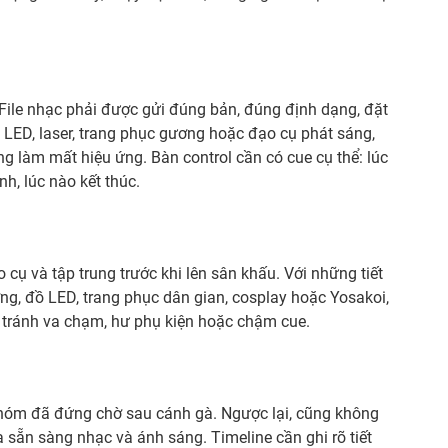
File nhạc phải được gửi đúng bản, đúng định dạng, đặt
có LED, laser, trang phục gương hoặc đạo cụ phát sáng,
g làm mất hiệu ứng. Bàn control cần có cue cụ thể: lúc
nh, lúc nào kết thúc.
cụ và tập trung trước khi lên sân khấu. Với những tiết
ng, đồ LED, trang phục dân gian, cosplay hoặc Yosakoi,
 tránh va chạm, hư phụ kiện hoặc chậm cue.
nhóm đã đứng chờ sau cánh gà. Ngược lại, cũng không
 sẵn sàng nhạc và ánh sáng. Timeline cần ghi rõ tiết