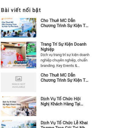
Bài viết nổi bật
Cho Thuê MC Dẫn
Chương Trình Sự Kiện Tại
Phú Quốc
Trang Trí Sự Kiện Doanh
Nghiệp
Dịch vụ trang trí sự kiện doanh
nghiệp chuyên nghiệp, chuẩn
branding. Key Events &
INTOUR EVENT đồng hành từ
Cho Thuê MC Dẫn
ý tưởng đến thi công trọn gói.
Chương Trình Sự Kiện Tại
Vũng Tàu
Dịch Vụ Tổ Chức Hội
Nghị Khách Hàng Tại
Phan Thiết
Dịch Vụ Tổ Chức Lễ Khai
Trương Trọn Gói Tại Nha