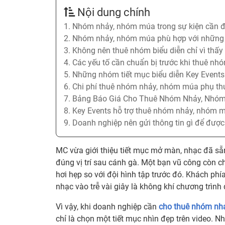
Nội dung chính
1. Nhóm nhảy, nhóm múa trong sự kiện cần đ
2. Nhóm nhảy, nhóm múa phù hợp với những l
3. Không nên thuê nhóm biểu diễn chỉ vì thấy
4. Các yếu tố cần chuẩn bị trước khi thuê n
5. Những nhóm tiết mục biểu diễn Key Events
6. Chi phí thuê nhóm nhảy, nhóm múa phụ th
7. Bảng Báo Giá Cho Thuê Nhóm Nhảy, Nhóm
8. Key Events hỗ trợ thuê nhóm nhảy, nhóm 
9. Doanh nghiệp nên gửi thông tin gì để đượ
MC vừa giới thiệu tiết mục mở màn, nhạc đã s
đúng vị trí sau cánh gà. Một bạn vũ công còn ch
hơi hẹp so với đội hình tập trước đó. Khách phí
nhạc vào trễ vài giây là không khí chương trình
Vì vậy, khi doanh nghiệp cần
cho thuê nhóm nhả
chỉ là chọn một tiết mục nhìn đẹp trên video. N