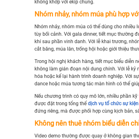
không khớp với ekip chung.
Nhóm nhảy, nhóm múa phù hợp với 
Nhóm nhảy, nhóm múa có thể dùng cho nhiều lo
tùy bối cảnh. Với gala dinner, tiết mục thườn
khí sau phần vinh danh. Với lễ khai trương, n
cắt băng, múa lân, trống hội hoặc giới thiệu thư
Trong hội nghị khách hàng, tiết mục biểu diễn
không làm gián đoạn nội dung chính. Với lễ kỷ n
hóa hoặc kể lại hành trình doanh nghiệp. Với s
dance hoặc múa tương tác màn hình có thể giú
Nếu chương trình có quy mô lớn, nhiều phần kỹ 
được đặt trong tổng thể
dịch vụ tổ chức sự kiện
đứng riêng, mà được phối hợp cùng kịch bản, s
Không nên thuê nhóm biểu diễn chỉ
Video demo thường được quay ở không gian thuậ