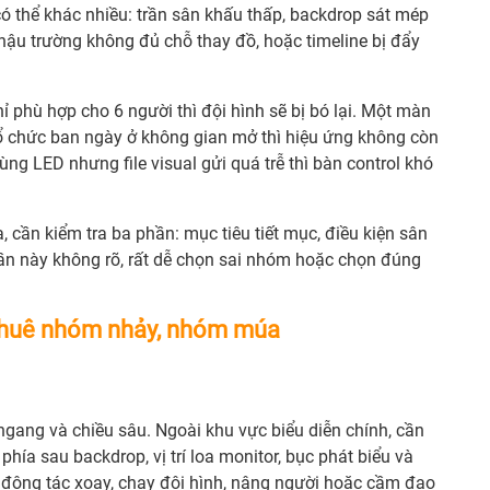
có thể khác nhiều: trần sân khấu thấp, backdrop sát mép
u hậu trường không đủ chỗ thay đồ, hoặc timeline bị đẩy
 phù hợp cho 6 người thì đội hình sẽ bị bó lại. Một màn
tổ chức ban ngày ở không gian mở thì hiệu ứng không còn
g LED nhưng file visual gửi quá trễ thì bàn control khó
 cần kiểm tra ba phần: mục tiêu tiết mục, điều kiện sân
ần này không rõ, rất dễ chọn sai nhóm hoặc chọn đúng
i thuê nhóm nhảy, nhóm múa
ang và chiều sâu. Ngoài khu vực biểu diễn chính, cần
g phía sau backdrop, vị trí loa monitor, bục phát biểu và
ó động tác xoay, chạy đội hình, nâng người hoặc cầm đạo