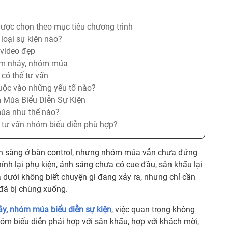
ược chọn theo mục tiêu chương trình
oại sự kiện nào?
 video đẹp
hóm nhảy, nhóm múa
 có thể tư vấn
uộc vào những yếu tố nào?
 Múa Biểu Diễn Sự Kiện
múa như thế nào?
c tư vấn nhóm biểu diễn phù hợp?
ẵn sàng ở bàn control, nhưng nhóm múa vẫn chưa đứng
ỉnh lại phụ kiện, ánh sáng chưa có cue đầu, sân khấu lại
a dưới không biết chuyện gì đang xảy ra, nhưng chỉ cần
 đã bị chùng xuống.
y, nhóm múa biểu diễn sự kiện
, việc quan trọng không
hóm biểu diễn phải hợp với sân khấu, hợp với khách mời,