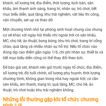
nào
khách, số lượng trẻ, địa điểm, thời lượng, kịch bản, sân
thườ
khấu, âm thanh ánh sáng, trang trí, nhân sự, trò chơi, tiết
tổ
mục biểu diễn, quà tặng, khu trải nghiệm, vật liệu thi công,
chức
vận chuyển, set up và tháo dỡ.
chươ
Một chương trình nhỏ tại phòng sinh hoạt chung của chung
trình
cư sẽ khác với ngày hội thiếu nhi ngoài trời có sân khấu,
1/6?
MC, chú hề, ảo thuật, bong bóng, khu trò chơi, trang trí cổng
3.
chào, quà tặng và nhiều nhân sự hỗ trợ. Nếu tổ chức vào
Một
đúng dịp cao điểm gần ngày 1/6, chi phí nhân sự, thiết bị và
chươ
tiết mục biểu diễn cũng có thể thay đổi theo lịch.
trình
1/6
Để báo giá sát, khách nên gửi trước ngày tổ chức, địa điểm,
thườ
số lượng trẻ, độ tuổi chính, số lượng phụ huynh, thời lượng
gồm
chương trình, không gian trong nhà hay ngoài trời, có cần
nhữn
sân khấu, âm thanh, trang trí, quà tặng, MC, chú hề, ảo
hạng
thuật, trò chơi hoặc khu trải nghiệm không.
mục
nào?
Những lỗi thường gặp khi tổ chức chương
4.
trình 1/6