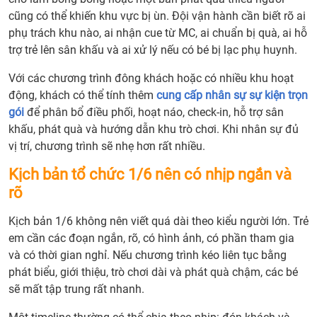
cũng có thể khiến khu vực bị ùn. Đội vận hành cần biết rõ ai
phụ trách khu nào, ai nhận cue từ MC, ai chuẩn bị quà, ai hỗ
trợ trẻ lên sân khấu và ai xử lý nếu có bé bị lạc phụ huynh.
Với các chương trình đông khách hoặc có nhiều khu hoạt
động, khách có thể tính thêm
cung cấp nhân sự sự kiện trọn
gói
để phân bổ điều phối, hoạt náo, check-in, hỗ trợ sân
khấu, phát quà và hướng dẫn khu trò chơi. Khi nhân sự đủ
vị trí, chương trình sẽ nhẹ hơn rất nhiều.
Kịch bản tổ chức 1/6 nên có nhịp ngắn và
rõ
Kịch bản 1/6 không nên viết quá dài theo kiểu người lớn. Trẻ
em cần các đoạn ngắn, rõ, có hình ảnh, có phần tham gia
và có thời gian nghỉ. Nếu chương trình kéo liên tục bằng
phát biểu, giới thiệu, trò chơi dài và phát quà chậm, các bé
sẽ mất tập trung rất nhanh.