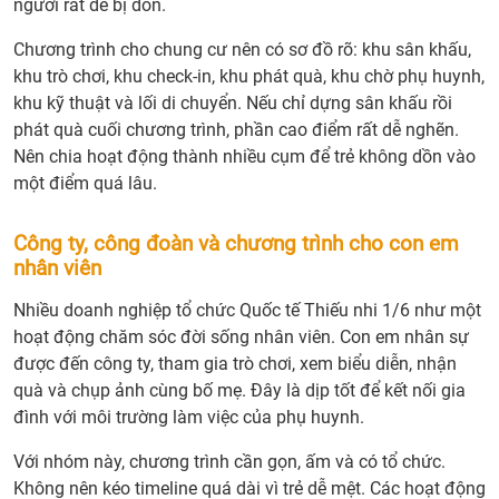
người rất dễ bị dồn.
Chương trình cho chung cư nên có sơ đồ rõ: khu sân khấu,
khu trò chơi, khu check-in, khu phát quà, khu chờ phụ huynh,
khu kỹ thuật và lối di chuyển. Nếu chỉ dựng sân khấu rồi
phát quà cuối chương trình, phần cao điểm rất dễ nghẽn.
Nên chia hoạt động thành nhiều cụm để trẻ không dồn vào
một điểm quá lâu.
Công ty, công đoàn và chương trình cho con em
nhân viên
Nhiều doanh nghiệp tổ chức Quốc tế Thiếu nhi 1/6 như một
hoạt động chăm sóc đời sống nhân viên. Con em nhân sự
được đến công ty, tham gia trò chơi, xem biểu diễn, nhận
quà và chụp ảnh cùng bố mẹ. Đây là dịp tốt để kết nối gia
đình với môi trường làm việc của phụ huynh.
Với nhóm này, chương trình cần gọn, ấm và có tổ chức.
Không nên kéo timeline quá dài vì trẻ dễ mệt. Các hoạt động