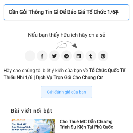
thườ
gặp
Cần Gửi Thông Tin Gì Để Báo Giá Tổ Chức 1/6?
khi
tổ
chức
Nếu bạn thấy hữu ích hãy chia sẻ
chươ
trình
1/6
10.
Thôn
Hãy cho chúng tôi biết ý kiến của bạn về
Tổ Chức Quốc Tế
tin
Thiếu Nhi 1/6 | Dịch Vụ Trọn Gói Cho Chung Cư
cần
gửi
Gửi đánh giá của bạn
để
Key
Even
Bài viết nổi bật
tư
vấn
Cho Thuê MC Dẫn Chương
Trình Sự Kiện Tại Phú Quốc
chươ