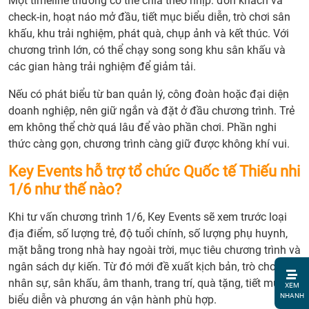
Một timeline thường có thể chia theo nhịp: đón khách và
check-in, hoạt náo mở đầu, tiết mục biểu diễn, trò chơi sân
khấu, khu trải nghiệm, phát quà, chụp ảnh và kết thúc. Với
chương trình lớn, có thể chạy song song khu sân khấu và
các gian hàng trải nghiệm để giảm tải.
Nếu có phát biểu từ ban quản lý, công đoàn hoặc đại diện
doanh nghiệp, nên giữ ngắn và đặt ở đầu chương trình. Trẻ
em không thể chờ quá lâu để vào phần chơi. Phần nghi
thức càng gọn, chương trình càng giữ được không khí vui.
Key Events hỗ trợ tổ chức Quốc tế Thiếu nhi
1/6 như thế nào?
Khi tư vấn chương trình 1/6, Key Events sẽ xem trước loại
địa điểm, số lượng trẻ, độ tuổi chính, số lượng phụ huynh,
mặt bằng trong nhà hay ngoài trời, mục tiêu chương trình và
ngân sách dự kiến. Từ đó mới đề xuất kịch bản, trò chơi,
1. Tổ
nhân sự, sân khấu, âm thanh, trang trí, quà tặng, tiết mục
XEM
chức
NHANH
biểu diễn và phương án vận hành phù hợp.