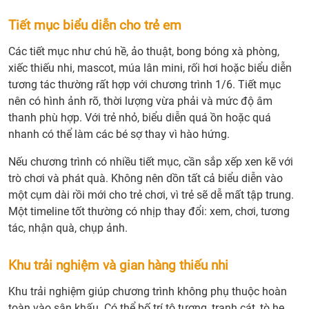
Tiết mục biểu diễn cho trẻ em
Các tiết mục như chú hề, ảo thuật, bong bóng xà phòng,
xiếc thiếu nhi, mascot, múa lân mini, rối hơi hoặc biểu diễn
tương tác thường rất hợp với chương trình 1/6. Tiết mục
nên có hình ảnh rõ, thời lượng vừa phải và mức độ âm
thanh phù hợp. Với trẻ nhỏ, biểu diễn quá ồn hoặc quá
nhanh có thể làm các bé sợ thay vì hào hứng.
Nếu chương trình có nhiều tiết mục, cần sắp xếp xen kẽ với
trò chơi và phát quà. Không nên dồn tất cả biểu diễn vào
một cụm dài rồi mới cho trẻ chơi, vì trẻ sẽ dễ mất tập trung.
Một timeline tốt thường có nhịp thay đổi: xem, chơi, tương
tác, nhận quà, chụp ảnh.
Khu trải nghiệm và gian hàng thiếu nhi
Khu trải nghiệm giúp chương trình không phụ thuộc hoàn
toàn vào sân khấu. Có thể bố trí tô tượng, tranh cát, tò he,