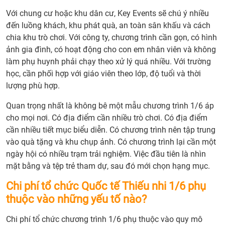
Quốc
tế
Với chung cư hoặc khu dân cư, Key Events sẽ chú ý nhiều
Thiế
đến luồng khách, khu phát quà, an toàn sân khấu và cách
nhi
chia khu trò chơi. Với công ty, chương trình cần gọn, có hình
1/6
ảnh gia đình, có hoạt động cho con em nhân viên và không
cần
làm phụ huynh phải chạy theo xử lý quá nhiều. Với trường
ưu
học, cần phối hợp với giáo viên theo lớp, độ tuổi và thời
tiên
lượng phù hợp.
an
Quan trọng nhất là không bê một mẫu chương trình 1/6 áp
toàn
cho mọi nơi. Có địa điểm cần nhiều trò chơi. Có địa điểm
và
cần nhiều tiết mục biểu diễn. Có chương trình nên tập trung
trải
vào quà tặng và khu chụp ảnh. Có chương trình lại cần một
nghi
ngày hội có nhiều trạm trải nghiệm. Việc đầu tiên là nhìn
của
mặt bằng và tệp trẻ tham dự, sau đó mới chọn hạng mục.
trẻ
2.
Chi phí tổ chức Quốc tế Thiếu nhi 1/6 phụ
Nhữ
thuộc vào những yếu tố nào?
đơn
vị
Chi phí tổ chức chương trình 1/6 phụ thuộc vào quy mô