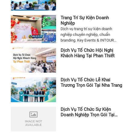
trình
1/6
phù
Trang Trí Sự Kiện Doanh
Nghiệp
hợp
Dịch vụ trang trí sự kiện doanh
nghiệp chuyên nghiệp, chuẩn
branding. Key Events & INTOUR
EVENT đồng hành từ ý tưởng đến thi
Dịch Vụ Tổ Chức Hội Nghị
công trọn gói.
Khách Hàng Tại Phan Thiết
Dịch Vụ Tổ Chức Lễ Khai
Trương Trọn Gói Tại Nha Trang
Dịch Vụ Tổ Chức Sự Kiện
Doanh Nghiệp Trọn Gói Tại
Bình Dương