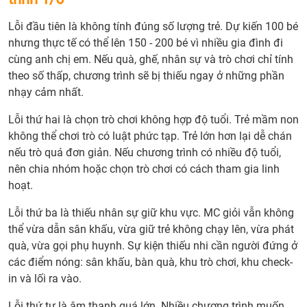
Tran
Lỗi đầu tiên là không tính đúng số lượng trẻ. Dự kiến 100 bé
trí
nhưng thực tế có thể lên 150 - 200 bé vì nhiều gia đình đi
chươ
cùng anh chị em. Nếu quà, ghế, nhân sự và trò chơi chỉ tính
trình
theo số thấp, chương trình sẽ bị thiếu ngay ở những phần
Quốc
nhạy cảm nhất.
tế
Thiế
Lỗi thứ hai là chọn trò chơi không hợp độ tuổi. Trẻ mầm non
nhi
không thể chơi trò có luật phức tạp. Trẻ lớn hơn lại dễ chán
1/6
nếu trò quá đơn giản. Nếu chương trình có nhiều độ tuổi,
nên
nên chia nhóm hoặc chọn trò chơi có cách tham gia linh
làm
hoạt.
thế
nào?
Lỗi thứ ba là thiếu nhân sự giữ khu vực. MC giỏi vẫn không
5.
thể vừa dẫn sân khấu, vừa giữ trẻ không chạy lên, vừa phát
Nhân
quà, vừa gọi phụ huynh. Sự kiện thiếu nhi cần người đứng ở
sự
các điểm nóng: sân khấu, bàn quà, khu trò chơi, khu check-
vận
in và lối ra vào.
hành
Lỗi thứ tư là âm thanh quá lớn. Nhiều chương trình muốn