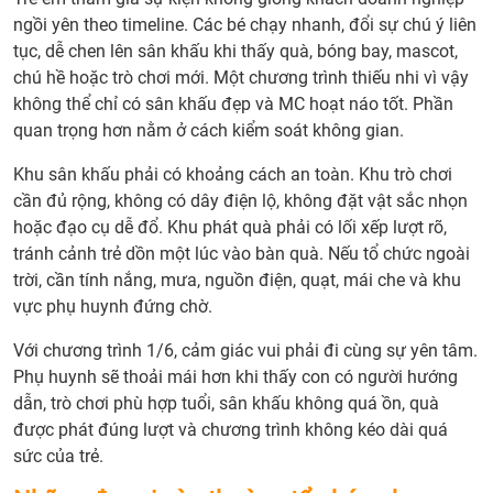
ngồi yên theo timeline. Các bé chạy nhanh, đổi sự chú ý liên
tục, dễ chen lên sân khấu khi thấy quà, bóng bay, mascot,
chú hề hoặc trò chơi mới. Một chương trình thiếu nhi vì vậy
không thể chỉ có sân khấu đẹp và MC hoạt náo tốt. Phần
quan trọng hơn nằm ở cách kiểm soát không gian.
Khu sân khấu phải có khoảng cách an toàn. Khu trò chơi
cần đủ rộng, không có dây điện lộ, không đặt vật sắc nhọn
hoặc đạo cụ dễ đổ. Khu phát quà phải có lối xếp lượt rõ,
tránh cảnh trẻ dồn một lúc vào bàn quà. Nếu tổ chức ngoài
trời, cần tính nắng, mưa, nguồn điện, quạt, mái che và khu
vực phụ huynh đứng chờ.
Với chương trình 1/6, cảm giác vui phải đi cùng sự yên tâm.
Phụ huynh sẽ thoải mái hơn khi thấy con có người hướng
dẫn, trò chơi phù hợp tuổi, sân khấu không quá ồn, quà
được phát đúng lượt và chương trình không kéo dài quá
sức của trẻ.