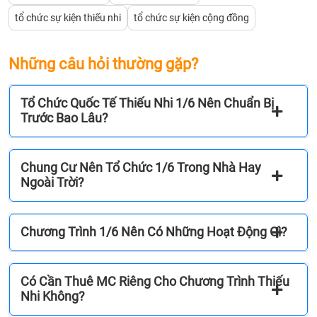
phí
tổ chức sự kiện thiếu nhi
tổ chức sự kiện cộng đồng
tổ
chức
Những câu hỏi thường gặp?
Quốc
tế
Thiế
Tổ Chức Quốc Tế Thiếu Nhi 1/6 Nên Chuẩn Bị
nhi
Trước Bao Lâu?
1/6
phụ
thuộ
Chung Cư Nên Tổ Chức 1/6 Trong Nhà Hay
vào
Ngoài Trời?
nhữn
yếu
Chương Trình 1/6 Nên Có Những Hoạt Động Gì?
tố
nào?
9.
Có Cần Thuê MC Riêng Cho Chương Trình Thiếu
Nhữ
Nhi Không?
lỗi