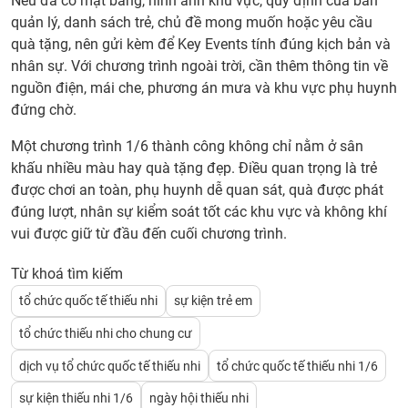
Nếu đã có mặt bằng, hình ảnh khu vực, quy định của ban
ngắn
quản lý, danh sách trẻ, chủ đề mong muốn hoặc yêu cầu
và rõ
quà tặng, nên gửi kèm để Key Events tính đúng kịch bản và
7.
nhân sự. Với chương trình ngoài trời, cần thêm thông tin về
Key
nguồn điện, mái che, phương án mưa và khu vực phụ huynh
Even
đứng chờ.
hỗ
trợ
Một chương trình 1/6 thành công không chỉ nằm ở sân
tổ
khấu nhiều màu hay quà tặng đẹp. Điều quan trọng là trẻ
chức
được chơi an toàn, phụ huynh dễ quan sát, quà được phát
Quốc
đúng lượt, nhân sự kiểm soát tốt các khu vực và không khí
tế
vui được giữ từ đầu đến cuối chương trình.
Thiế
nhi
Từ khoá tìm kiếm
1/6
tổ chức quốc tế thiếu nhi
sự kiện trẻ em
như
tổ chức thiếu nhi cho chung cư
thế
nào?
dịch vụ tổ chức quốc tế thiếu nhi
tổ chức quốc tế thiếu nhi 1/6
8.
sự kiện thiếu nhi 1/6
ngày hội thiếu nhi
Chi