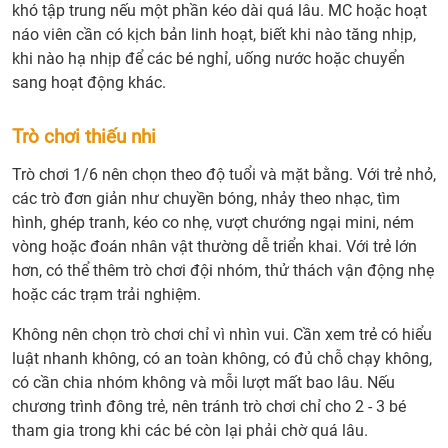
khó tập trung nếu một phần kéo dài quá lâu. MC hoặc hoạt
náo viên cần có kịch bản linh hoạt, biết khi nào tăng nhịp,
khi nào hạ nhịp để các bé nghỉ, uống nước hoặc chuyển
sang hoạt động khác.
Trò chơi thiếu nhi
Trò chơi 1/6 nên chọn theo độ tuổi và mặt bằng. Với trẻ nhỏ,
các trò đơn giản như chuyền bóng, nhảy theo nhạc, tìm
hình, ghép tranh, kéo co nhẹ, vượt chướng ngại mini, ném
vòng hoặc đoán nhân vật thường dễ triển khai. Với trẻ lớn
hơn, có thể thêm trò chơi đội nhóm, thử thách vận động nhẹ
hoặc các trạm trải nghiệm.
Không nên chọn trò chơi chỉ vì nhìn vui. Cần xem trẻ có hiểu
luật nhanh không, có an toàn không, có đủ chỗ chạy không,
có cần chia nhóm không và mỗi lượt mất bao lâu. Nếu
chương trình đông trẻ, nên tránh trò chơi chỉ cho 2 - 3 bé
tham gia trong khi các bé còn lại phải chờ quá lâu.