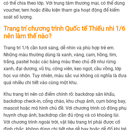
có thể chia theo lớp. Với trung tâm thương mại, có thể dùng
voucher, tem hoặc điều kiện tham gia hoạt động để kiểm
soát số lượng.
Trang trí chương trình Quốc tế Thiếu nhi 1/6
nên làm thế nào?
Trang trí 1/6 cần tươi sáng, dễ nhìn và phù hợp trẻ em.
Những màu thường dùng là xanh, vàng, cam, hồng, tím,
trắng, pastel hoặc các bảng màu theo chủ đề như rừng
xanh, đại dương, vũ trụ, công viên, kẹo ngọt, cầu vồng, lớp
học vui nhộn. Tuy nhiên, màu sắc vui không có nghĩa là đưa
quá nhiều chi tiết vào cùng một khu.
Khu trang trí nên có điểm chính rõ: backdrop sân khấu,
backdrop check-in, cổng chào, khu chụp ảnh, cụm bóng bay,
mascot hoặc mô hình chủ đề. Với chương trình có đông phụ
huynh chụp ảnh, backdrop cần đủ rộng và có khoảng lùi.
Với chương trình ngoài trời, vật liệu trang trí phải được cố
định chắc, không dùng chi tiết nhẹ dễ bay hoặc dễ đổ khi trẻ