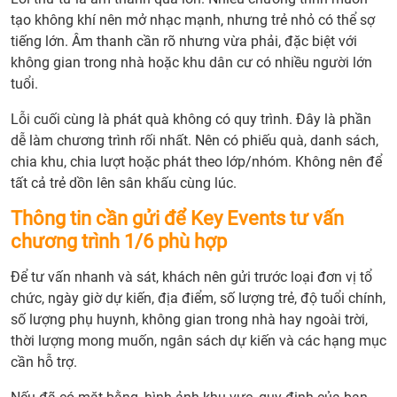
là
tạo không khí nên mở nhạc mạnh, nhưng trẻ nhỏ có thể sợ
phần
tiếng lớn. Âm thanh cần rõ nhưng vừa phải, đặc biệt với
rất
không gian trong nhà hoặc khu dân cư có nhiều người lớn
quan
tuổi.
trọng
trong
Lỗi cuối cùng là phát quà không có quy trình. Đây là phần
sự
dễ làm chương trình rối nhất. Nên có phiếu quà, danh sách,
kiện
chia khu, chia lượt hoặc phát theo lớp/nhóm. Không nên để
thiếu
tất cả trẻ dồn lên sân khấu cùng lúc.
nhi
6.
Thông tin cần gửi để Key Events tư vấn
Kịch
chương trình 1/6 phù hợp
bản
Để tư vấn nhanh và sát, khách nên gửi trước loại đơn vị tổ
tổ
chức, ngày giờ dự kiến, địa điểm, số lượng trẻ, độ tuổi chính,
chức
số lượng phụ huynh, không gian trong nhà hay ngoài trời,
1/6
thời lượng mong muốn, ngân sách dự kiến và các hạng mục
nên
cần hỗ trợ.
có
nhịp