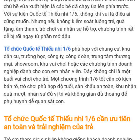
chú hề vừa xuất hiện là các bé đã chạy ùa lên phía trước.
Với sự kiện Quốc tế Thiếu nhi 1/6, không khí vui là điều ai
cũng muốn. Nhưng nếu không kiểm soát luồng trẻ, quà
tặng, âm thanh, trò chơi và nhân sự hỗ trợ, chương trình rất
dễ bị rối ngay từ phần mở đầu.
Tổ chức Quốc tế Thiếu nhi 1/6
phù hợp với chung cư, khu
dân cư, trường học, công ty, công đoàn, trung tâm thương
mại, showroom, khu vui chơi hoặc các chương trình doanh
nghiệp dành cho con em nhân viên. Đây không chỉ là một
buổi vui chơi cho trẻ. Một chương trình 1/6 tốt cần có kịch
bản rõ, trò chơi phù hợp độ tuổi, sân khấu an toàn, khu nhận
quà mượt, nhân sự đủ vị trí và không gian đủ thoáng để
phụ huynh dễ quan sát con.
Tổ chức Quốc tế Thiếu nhi 1/6 cần ưu tiên
an toàn và trải nghiệm của trẻ
Trẻ em tham gia sự kiện không giống khách doanh nghiệp